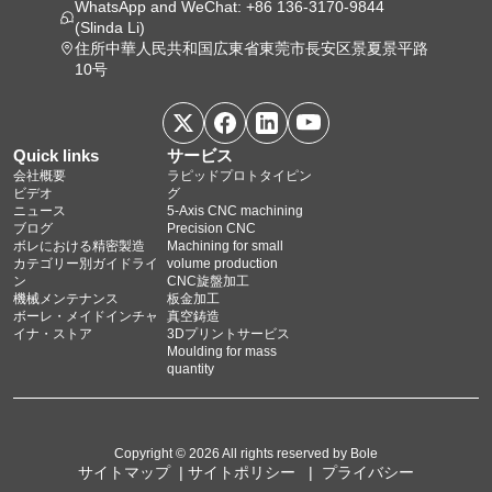
WhatsApp and WeChat: +86 136-3170-9844
(Slinda Li)
住所中華人民共和国広東省東莞市長安区景夏景平路
10号
Quick links
サービス
会社概要
ラピッドプロトタイピン
ビデオ
グ
ニュース
5‑Axis CNC machining
ブログ
Precision CNC
ボレにおける精密製造
Machining for small
カテゴリー別ガイドライ
volume production
ン
CNC旋盤加工
機械メンテナンス
板金加工
ボーレ・メイドインチャ
真空鋳造
イナ・ストア
3Dプリントサービス
Moulding for mass
quantity
Copyright © 2026 All rights reserved by Bole
サイトマップ
|
サイトポリシー
|
プライバシー