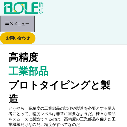
コ
ン
テ
ン
ツ
メニュー
へ
ス
お問い合わせ
キ
ッ
プ
高精度
工業部品
プロトタイピングと製
造
どうやら、高精度の工業部品の試作や製造を必要とする購入
者にとって、精度レベルは非常に重要なようだ。様々な製品
をスムーズに製造できるのは、高精度の工業部品を備えた工
業機械だけなのだ。精度がすべてなのだ！