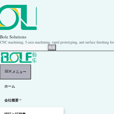
コ
ン
テ
ン
ツ
へ
ス
キ
Bole Solutions
ッ
CNC machining, 5-axis machining, rapid prototyping, and surface finishing for 
プ
検索
検索
メニュー
ホーム
会社概要