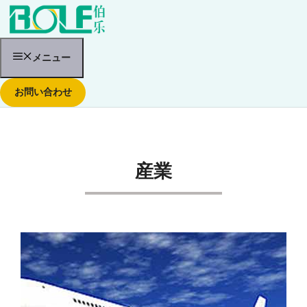
コ
ン
テ
ン
ツ
メニュー
へ
ス
お問い合わせ
キ
ッ
プ
産業