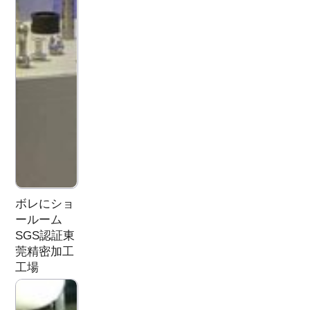
ボレにショ
ールーム
SGS認証東
莞精密加工
工場