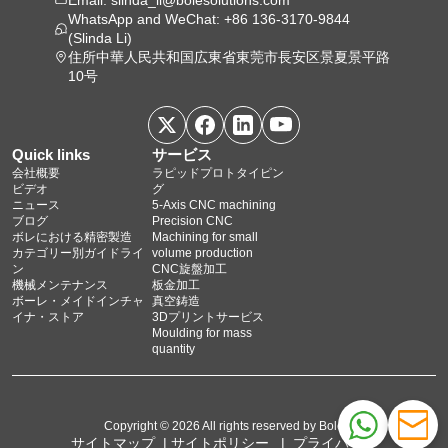
WhatsApp and WeChat: +86 136-3170-9844
(Slinda Li)
住所中華人民共和国広東省東莞市長安区景夏景平路
10号
Quick links
サービス
会社概要
ラピッドプロトタイピン
ビデオ
グ
ニュース
5‑Axis CNC machining
ブログ
Precision CNC
ボレにおける精密製造
Machining for small
カテゴリー別ガイドライ
volume production
ン
CNC旋盤加工
機械メンテナンス
板金加工
ボーレ・メイドインチャ
真空鋳造
イナ・ストア
3Dプリントサービス
Moulding for mass
quantity
Copyright © 2026 All rights reserved by Bole
サイトマップ
|
サイトポリシー
|
プライバシー