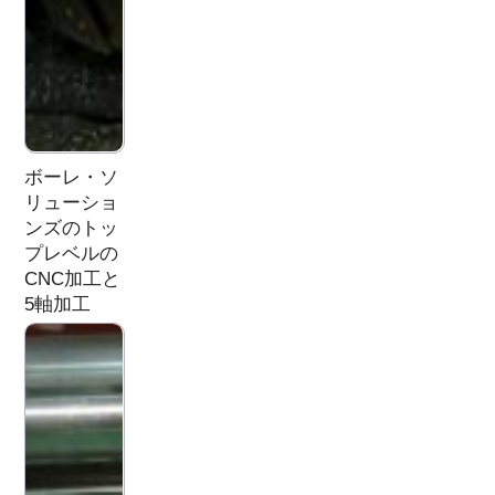
ボーレ・ソ
リューショ
ンズのトッ
プレベルの
CNC加工と
5軸加工