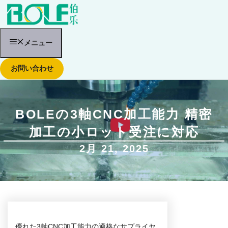
コ
ン
テ
ン
ツ
メニュー
へ
ス
お問い合わせ
キ
ッ
プ
BOLEの3軸CNC加工能力 精密
加工の小ロット受注に対応
2月 21, 2025
優れた3軸CNC加工能力の適格なサプライヤ