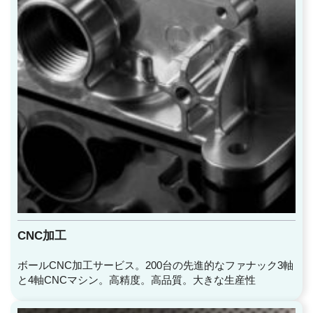
CNC加工
ボールCNC加工サービス。200台の先進的なファナック3軸
と4軸CNCマシン。高精度。高品質。大きな生産性