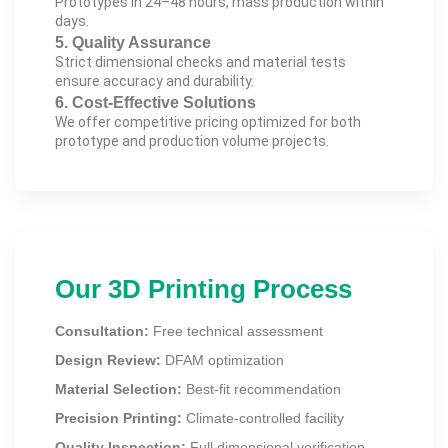
Prototypes in 24–48 hours, mass production within
days.
5. Quality Assurance
Strict dimensional checks and material tests
ensure accuracy and durability.
6. Cost-Effective Solutions
We offer competitive pricing optimized for both
prototype and production volume projects.
Our 3D Printing Process
Consultation:
Free technical assessment
Design Review:
DFAM optimization
Material Selection:
Best-fit recommendation
Precision Printing:
Climate-controlled facility
Quality Inspection:
Full dimensional verification