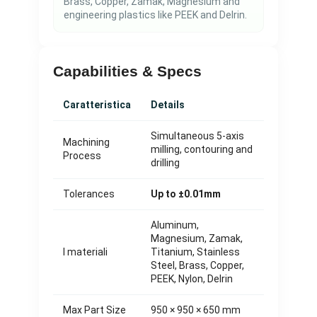
Brass, Copper, Zamak, Magnesium and
engineering plastics like PEEK and Delrin.
Capabilities & Specs
Caratteristica
Details
Simultaneous 5-axis
Machining
milling, contouring and
Process
drilling
Tolerances
Up to ±0.01mm
Aluminum,
Magnesium, Zamak,
I materiali
Titanium, Stainless
Steel, Brass, Copper,
PEEK, Nylon, Delrin
Max Part Size
950 × 950 × 650 mm