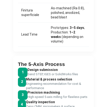
As-machined (Ra 0.8),
Finitura
polished, anodized,
superficiale
bead blast
Prototypes:
3–5 days
;
Production:
1–2
Lead Time
weeks
(depending on
volume)
The 5-Axis Process
Design submission
1
Send STEP, IGES or SolidWorks files
Material & process selection
2
Engineering recommendation for cost &
performance
Precision machining
3
High-speed 5-axis milling for flawless parts
Quality inspection
4
Zeiss CMM, micrometers & surface