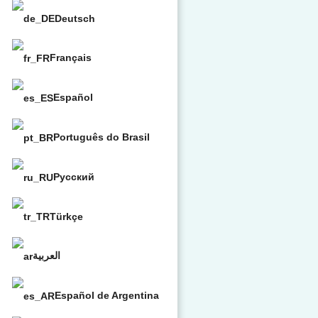
Deutsch
Français
Español
Português do Brasil
Русский
Türkçe
العربية
Español de Argentina