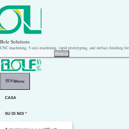
Vai
al
contenuto
Bole Solutions
CNC machining, 5-axis machining, rapid prototyping, and surface finishing for 
Ricerca
Ricerca
Menu
CASA
SU DI NOI