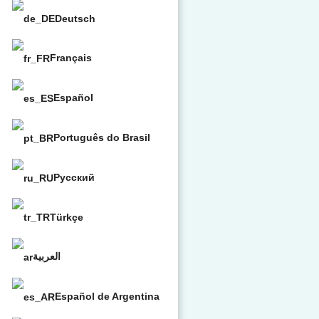
Deutsch
Français
Español
Português do Brasil
Русский
Türkçe
العربية
Español de Argentina