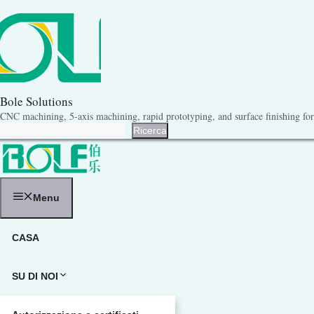
Vai
al
contenuto
Bole Solutions
CNC machining, 5-axis machining, rapid prototyping, and surface finishing for 
Ricerca
Ricerca
Menu
CASA
SU DI NOI