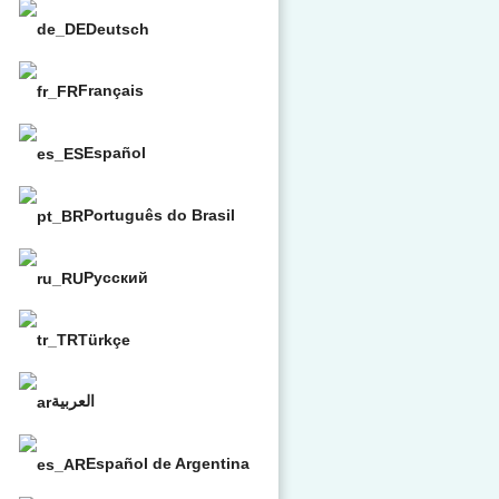
Deutsch
Français
Español
Português do Brasil
Русский
Türkçe
العربية
Español de Argentina