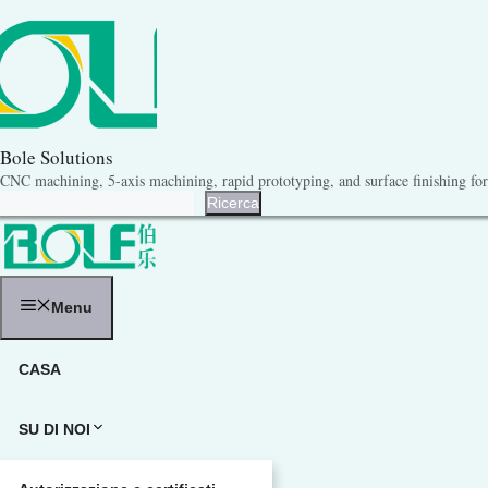
Vai
al
contenuto
Bole Solutions
CNC machining, 5-axis machining, rapid prototyping, and surface finishing for 
Ricerca
Ricerca
Menu
CASA
SU DI NOI