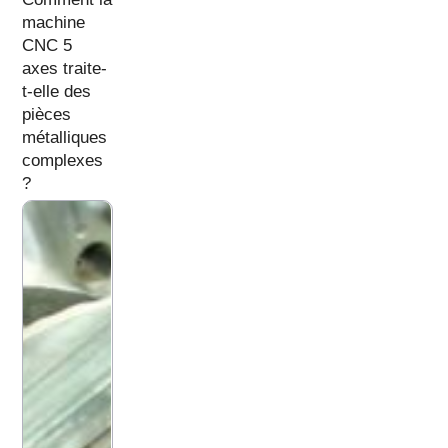
machine
CNC 5
axes traite-
t-elle des
pièces
métalliques
complexes
?