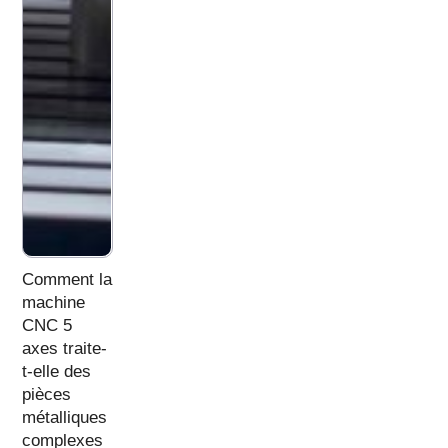
Comment la
machine
CNC 5
axes traite-
t-elle des
pièces
métalliques
complexes