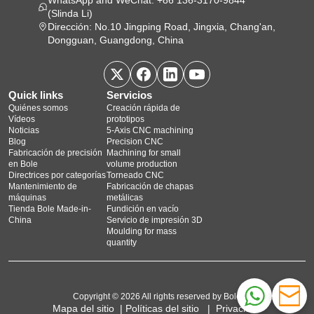
WhatsApp and WeChat: +86 136-3170-9844
(Slinda Li)
Dirección: No.10 Jingping Road, Jingxia, Chang'an,
Dongguan, Guangdong, China
Quick links
Servicios
Quiénes somos
Creación rápida de
Vídeos
prototipos
Noticias
5‑Axis CNC machining
Blog
Precision CNC
Fabricación de precisión
Machining for small
en Bole
volume production
Directrices por categorías
Torneado CNC
Mantenimiento de
Fabricación de chapas
máquinas
metálicas
Tienda Bole Made-in-
Fundición en vacío
China
Servicio de impresión 3D
Moulding for mass
quantity
Copyright © 2026 All rights reserved by Bole
Mapa del sitio
|
Políticas del sitio
|
Privacidad