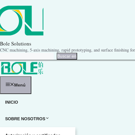
Saltar
al
contenido
Bole Solutions
CNC machining, 5-axis machining, rapid prototyping, and surface finishing for 
Buscar en
Buscar en
Menú
INICIO
SOBRE NOSOTROS