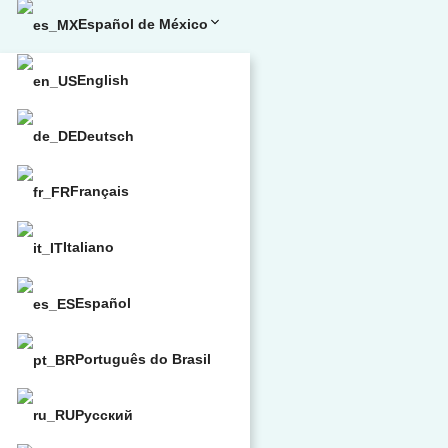
Español de México
English
Deutsch
Français
Italiano
Español
Português do Brasil
Русский