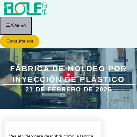
Saltar
al
contenido
Menú
Consúltenos
FÁBRICA DE MOLDEO POR
INYECCIÓN DE PLÁSTICO
21 DE FEBRERO DE 2025
Vea el vídeo para descubrir cómo la fábrica