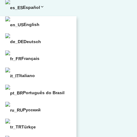
Español
English
Deutsch
Français
Italiano
Português do Brasil
Русский
Türkçe