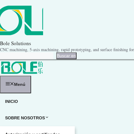
Saltar
al
contenido
Bole Solutions
CNC machining, 5-axis machining, rapid prototyping, and surface finishing for 
Buscar en
Buscar en
Menú
INICIO
SOBRE NOSOTROS