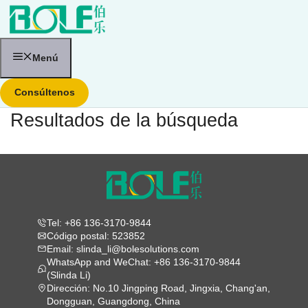
Saltar
al
contenido
Menú
Consúltenos
Resultados de la búsqueda
Tel: +86 136-3170-9844
Código postal: 523852
Email: slinda_li@bolesolutions.com
WhatsApp and WeChat: +86 136-3170-9844
(Slinda Li)
Dirección: No.10 Jingping Road, Jingxia, Chang'an,
Dongguan, Guangdong, China