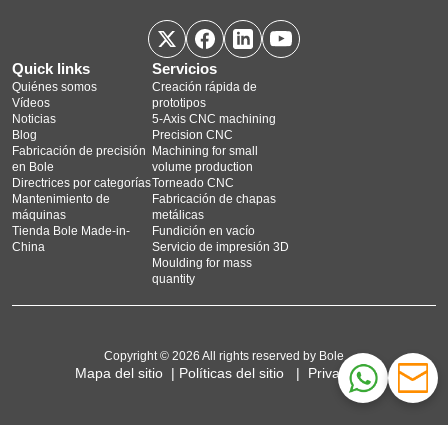
Quick links
Servicios
Quiénes somos
Creación rápida de
Vídeos
prototipos
Noticias
5‑Axis CNC machining
Blog
Precision CNC
Fabricación de precisión
Machining for small
en Bole
volume production
Directrices por categorías
Torneado CNC
Mantenimiento de
Fabricación de chapas
máquinas
metálicas
Tienda Bole Made-in-
Fundición en vacío
China
Servicio de impresión 3D
Moulding for mass
quantity
Copyright © 2026 All rights reserved by Bole
Mapa del sitio
|
Políticas del sitio
|
Privacidad