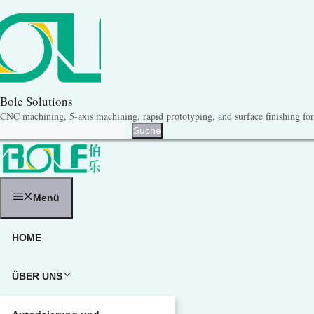
Zum
Inhalt
springen
Bole Solutions
CNC machining, 5-axis machining, rapid prototyping, and surface finishing for 
Suche
Suche
Menü
HOME
ÜBER UNS