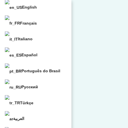
English
Français
Italiano
Español
Português do Brasil
Русский
Türkçe
العربية