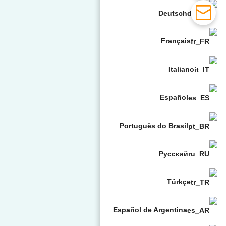
Deutsch
Français
Italiano
Español
Português do Brasil
Русский
Türkçe
Español de Argentina