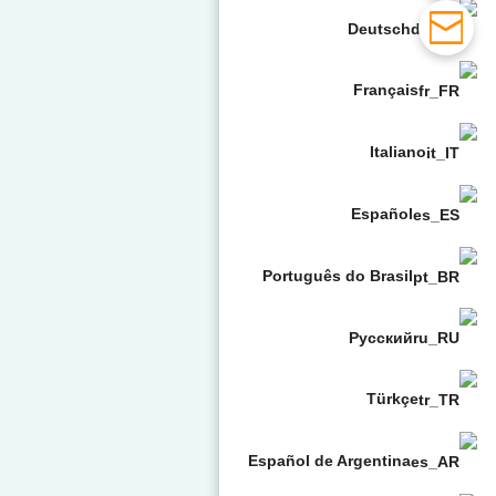
Deutsch
Français
Italiano
Español
Português do Brasil
Русский
Türkçe
Español de Argentina