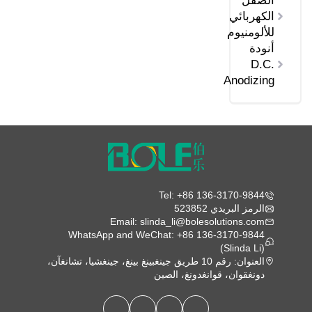
الصقل
الكهربائي
للألومنيوم
أنودة
D.C.
Anodizing
Tel: +86 136-3170-9844
الرمز البريدي 523852
Email: slinda_li@bolesolutions.com
WhatsApp and WeChat: +86 136-3170-9844
(Slinda Li)
العنوان: رقم 10 طريق جينغبينغ بينغ، جينغشيا، تشانغآن،
دونغقوان، قوانغدونغ، الصين